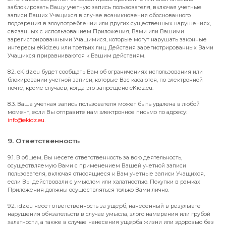
заблокировать Вашу учетную запись пользователя, включая учетные
записи Ваших Учащихся в случае возникновения обоснованного
подозрения в злоупотреблении или других существенных нарушениях,
связанных с использованием Приложения, Вами или Вашими
зарегистрированными Учащимися, которые могут нарушать законные
интересы eKidz.eu или третьих лиц. Действия зарегистрированных Вами
Учащихся приравниваются к Вашим действиям.
8.2. eKidz.eu будет сообщать Вам об ограничениях использования или
блокировании учетной записи, которые Вас касаются, по электронной
почте, кроме случаев, когда это запрещено eKidz.eu.
8.3. Ваша учетная запись пользователя может быть удалена в любой
момент, если Вы отправите нам электронное письмо по адресу:
info@ekidz.eu
.
9. Ответственность
9.1. В общем, Вы несете ответственность за всю деятельность,
осуществляемую Вами с применением Вашей учетной записи
пользователя, включая относящиеся к Вам учетные записи Учащихся,
если Вы действовали с умыслом или халатностью. Покупки в рамках
Приложения должны осуществляться только Вами лично.
9.2. idz.eu несет ответственность за ущерб, нанесенный в результате
нарушения обязательств в случае умысла, злого намерения или грубой
халатности, а также в случае нанесения ущерба жизни или здоровью без