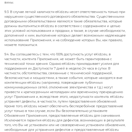
вины.
9.3. В случае легкой халатности eKidz.eu несет ответственность только при
нарушении существенного договорного обязательства. Существенными
договорными обязательствами являются такие обязательства, которые
должны выполняться eKidz.eu в соответствии с содержанием и целью
этих условий использования и продажи, а также, в случае необходимости,
дополнений к ним, выполнение которых делает возможным надлежащее
использование Приложения, и на соблюдение которых Вы, как правило,
можете положиться.
9.4. Вы соглашаетесь с тем, что 100% доступность услуг eKidz.eu, в
частности, контента Приложения, не может быть гарантирована с
технической точки зрения. Однако eKidz.eu прикладывает усилия для
поддержания их Доступности 7 дней в неделю 24 часа в сутки. В
частности, обстоятельства, связанные с технической поддержкой,
безопасностью и мощностями, а также события, которые находятся вне
компетенции eKidz.eu (например, повреждение публичных
коммуникационных сетей, отключение электричества и т.д.) могут
привести к краткосрочным неполадкам или временному прекращению
услуг Приложения и, вследствие этого, недоступности контента. eKidz.eu
устраняет дефекты, в частности, путем предоставления обновлений.
Кроме того, eKidz.eu может обеспечить бесперебойное предоставление
услуг только в том случае, если Вы безотлагательно установите
Обновления Приложения, предоставляемые eKidz.eu для скачивания.
Исключается гарантия eKidz.eu для дефектов, возникающих в результате
того, что Вы не установили или не своевременно установили обновления,
необходимые для устранения дефектов и предоставляемые eKidz.eu