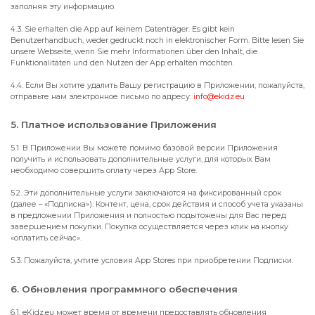
заполняя эту информацию.
4.3. Sie erhalten die App auf keinem Datenträger. Es gibt kein
Benutzerhandbuch, weder gedruckt noch in elektronischer Form. Bitte lesen Sie
unsere Webseite, wenn Sie mehr Informationen über den Inhalt, die
Funktionalitäten und den Nutzen der App erhalten möchten.
4.4. Если Вы хотите удалить Вашу регистрацию в Приложении, пожалуйста,
отправьте нам электронное письмо по адресу:
info@ekidz.eu
.
5. Платное использование Приложения
5.1. В Приложении Вы можете помимо базовой версии Приложения
получить и использовать дополнительные услуги, для которых Вам
необходимо совершить оплату через App Store.
5.2. Эти дополнительные услуги заключаются на фиксированный срок
(далее – «Подписка»). Контент, цена, срок действия и способ учета указаны
в предложении Приложения и полностью подытожены для Вас перед
завершением покупки. Покупка осуществляется через клик на кнопку
«оплатить сейчас».
5.3. Пожалуйста, учтите условия App Stores при приобретении Подписки.
6. Обновления программного обеспечения
6.1. eKidz.eu может время от времени предоставлять обновления