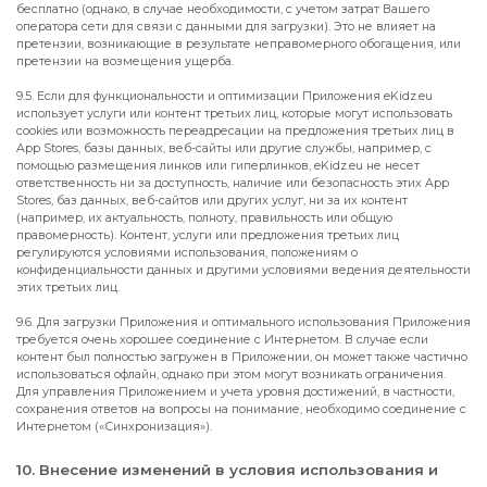
бесплатно (однако, в случае необходимости, с учетом затрат Вашего
оператора сети для связи с данными для загрузки). Это не влияет на
претензии, возникающие в результате неправомерного обогащения, или
претензии на возмещения ущерба.
9.5. Если для функциональности и оптимизации Приложения eKidz.eu
использует услуги или контент третьих лиц, которые могут использовать
cookies или возможность переадресации на предложения третьих лиц в
App Stores, базы данных, веб-сайты или другие службы, например, с
помощью размещения линков или гиперлинков, eKidz.eu не несет
ответственность ни за доступность, наличие или безопасность этих App
Stores, баз данных, веб-сайтов или других услуг, ни за их контент
(например, их актуальность, полноту, правильность или общую
правомерность). Контент, услуги или предложения третьих лиц
регулируются условиями использования, положениям о
конфиденциальности данных и другими условиями ведения деятельности
этих третьих лиц.
9.6. Для загрузки Приложения и оптимального использования Приложения
требуется очень хорошее соединение с Интернетом. В случае если
контент был полностью загружен в Приложении, он может также частично
использоваться офлайн, однако при этом могут возникать ограничения.
Для управления Приложением и учета уровня достижений, в частности,
сохранения ответов на вопросы на понимание, необходимо соединение с
Интернетом («Синхронизация»).
10. Внесение изменений в условия использования и