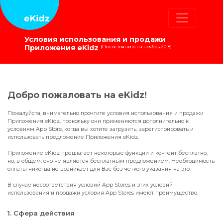
Условия использования и продажи
Приложения eKidz
(По состоянию на ноябрь 2018)
Добро пожаловать на eKidz!
Пожалуйста, внимательно прочтите условия использования и продажи
Приложения eKidz, поскольку они применяются дополнительно к
условиям App Store, когда вы хотите загрузить, зарегистрировать и
использовать предложение Приложения eKidz.
Приложение eKidz предлагает некоторые функции и контент бесплатно,
но, в общем, оно не является бесплатным предложением. Необходимость
оплаты никогда не возникает для Вас без четкого указания на это.
В случае несоответствия условий App Stores и этих условий
использования и продажи условия App Stores имеют преимущество.
1. Сфера действия