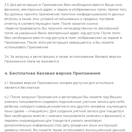
3.3. Для регистрации в Приложении Вам необходимо ввести Ваше имя,
фамилию, электронный адрес и пароль в отображаемых полях. Кроме того,
Вы должны принять применение политики конфиденциальности данных
eKidz.eu, а также этих условий использования и продажи, поставив
отметку в соответствующем поле. После нажатия кнопки
«Зарегистрироваться» Вы получите непосредственно по электронной
почте на указанный Вами электронный адрес код доступа. После этого
Вам необходимо ввести код доступа в поле, отображаемом на экране в
Приложении. После этого регистрация завершается, и Вы можете
использовать Приложение.
3.4. За загрузку и регистрацию, а также использование базовой версии
Приложения плата не взимается.
4. Бесплатная базовая версия Приложения
4.1. Базовая версия Приложения, которая доступна для испытания,
является бесплатной.
4.2. После загрузки Приложения и регистрации Вы можете под Вашим
именем пользователя создавать подчиненные учетные записи для себя,
ребенка, молодого совершеннолетнего или другого человека, изучающего
язык (далее – «Учащийся»). Для создания учетной записи для Учащегося
Вам необходимо вместе с именем пользователя (именем и фамилией) и
паролем индивидуально для Учащегося указать некоторую
дополнительную информацию (пол, дату рождения, язык инструкций,
уровень чтения). Вы можете также использовать вымышленные данные,