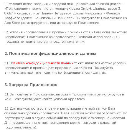
1.1. Условия использования и продажи для Приложения eKidz.eu (далее –
«Приложение») применяются между eKidz.eu GmbH, Штайнштрассе 3,
81667 Мюнхен, в лице Натальи Тетруевой, Джона МакДонаха и Феликса
Хаффнера (далее – «eKidz.eu») и Вами, если Вы загружаете Приложение из
App Store, регистрируетесь или используете Приложение.
1.2. Условия использования и продажи применяются к Вам, если Вы хотите
использовать Приложение как пользователь. Условия использования и
продажи не применяются к предпринимателям.
2. Политика конфиденциальности данных
2.1.
Политика конфиденциальности данных
также является частью условий
использования и продажи для предложения eKidz.eu. Пожалуйста,
внимательно прочтите политику конфиденциальности данных.
3. Загрузка Приложения
3.1. Вы получаете Приложение, загружая Приложение и регистрируясь в
нем. Пожалуйста, учитывайте условия App Stores.
3.2. Для возможности установки и регистрации учетной записи Вам
обязательно должно исполниться 18 лет. eKidz.eu может затребовать от Вас
подтверждения в случае сомнений по поводу Вашего совершеннолетия.
Для несовершеннолетних приложение должен загрузить взрослый
(родители, учитель).