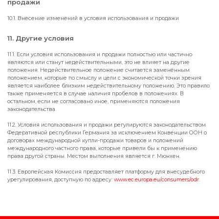
продажи
10.1. Внесение изменений в условия использования и продажи
11. Другие условия
11.1. Если условия использования и продажи полностью или частично
являются или станут недействительными, это не влияет на другие
положения. Недействительное положение считается заменённым
положением, которые по смыслу и цели с экономической точки зрения
является наиболее близким недействительному положению. Это правило
также применяется в случае наличия пробелов в положениях. В
остальном, если не согласовано иное, применяются положения
законодательства.
11.2. Условия использования и продажи регулируются законодательством
Федеративной республики Германия за исключением Конвенции ООН о
договорах международной купли-продажи товаров и положений
международного частного права, которые привели бы к применению
права другой страны. Местом выполнения является г. Мюнхен.
11.3. Европейская Комиссия предоставляет платформу для внесудебного
урегулирования, доступную по адресу:
www.ec.europa.eu/consumers/odr
.