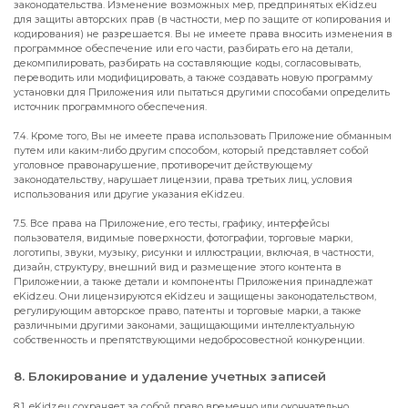
законодательства. Изменение возможных мер, предпринятых eKidz.eu
для защиты авторских прав (в частности, мер по защите от копирования и
кодирования) не разрешается. Вы не имеете права вносить изменения в
программное обеспечение или его части, разбирать его на детали,
декомпилировать, разбирать на составляющие коды, согласовывать,
переводить или модифицировать, а также создавать новую программу
установки для Приложения или пытаться другими способами определить
источник программного обеспечения.
7.4. Кроме того, Вы не имеете права использовать Приложение обманным
путем или каким-либо другим способом, который представляет собой
уголовное правонарушение, противоречит действующему
законодательству, нарушает лицензии, права третьих лиц, условия
использования или другие указания eKidz.eu.
7.5. Все права на Приложение, его тесты, графику, интерфейсы
пользователя, видимые поверхности, фотографии, торговые марки,
логотипы, звуки, музыку, рисунки и иллюстрации, включая, в частности,
дизайн, структуру, внешний вид и размещение этого контента в
Приложении, а также детали и компоненты Приложения принадлежат
eKidz.eu. Они лицензируются eKidz.eu и защищены законодательством,
регулирующим авторское право, патенты и торговые марки, а также
различными другими законами, защищающими интеллектуальную
собственность и препятствующими недобросовестной конкуренции.
8. Блокирование и удаление учетных записей
8.1. eKidz.eu сохраняет за собой право временно или окончательно