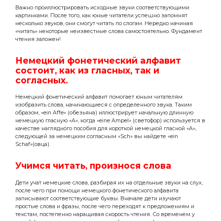
Важно проиллюстрировать исходные звуки соответствующими
картинками. После того, как юные читатели успешно запомнят
несколько звуков, они смогут читать по слогам. Нередко начиная
«читать» некоторые неизвестные слова самостоятельно. Фундамент
чтения заложен!
Немецкий фонетический алфавит
состоит, как из гласных, так и
согласных.
Немецкий фонетический алфавит помогает юным читателям
изобразить слова, начинающиеся с определенного звука. Таким
образом, «ein Affe» (обезьяна) иллюстрирует начальную длинную
немецкую гласную «A», когда «eine Ampel» (светофор) используется в
качестве наглядного пособия для короткой немецкой гласной «A»,
следующей за немецким согласным «Sch» вы найдете «ein
Schaf»(овца).
Учимся читать, произнося слова
Дети учат немецкие слова, разбирая их на отдельные звуки на слух,
после чего при помощи немецкого фонетического алфавита
записывают соответствующие буквы. Вначале дети изучают
простые слова и фразы, после чего переходят к предложениям и
текстам, постепенно наращивая скорость чтения. Со временем у