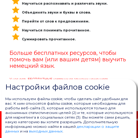
Научиться распознавать и различать звуки.
Объединять звуки и буквы в слова.
Перейти от слов к предложениям.
Научиться понимать прочитанное.
Суммировать прочитанное.
Больше бесплатных ресурсов, чтобы
помочь вам (или вашим детям) выучить
немецкий язык.
У нас есть БЕСПЛАТНЫЕ карточки со звуками немецкого
Настройки файлов cookie
фонетического алфавита, и мы хотели бы поделиться ими с вами!
Мы используем файлы cookie, чтобы сделать сайт удобным для
Скачать сейчас
вас. К ним относятся файлы cookie, которые необходимы для
работы веб-сайта (1), которые используются только для
анонимных статистических целей (2) и те, которые используются
для маркетинга в социальных сетях (3). Вы можете сами решить,
Продукти
Исследования
Компания
Подписывайт
какую категорию вы хотите разрешить. Дополнительную
eKidz.AI
Аналитические
Политика
на нас
информацию можно найти в нашей
декларации о защите
Для учителей
документы
конфиденциальности
LinkedIn
данных
и на
выходных данных
.
Для родителей
Научные
Условия
Twitter
доказательства
использования
Facebook