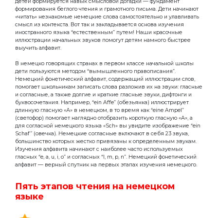
детей формируется навык смысловой догадки — фундамент
формирования беглого чтения и грамотного письма. Дети начинают
«читать» незнакомые немецкие слова самостоятельно и улавливать
смысл из контекста. Вот так и закладывается основа изучения
иностранного языка “естественным” путем! Наши красочные
иллюстрации начальных звуков помогут детям намного быстрее
выучить алфавит.
В немецко говорящих странах в первом классе начальной школы
дети пользуются методом “вымышленного правописания”.
Немецкий фонетический алфавит, содержащий иллюстрации слов,
помогает школьникам записать слова разложив их на звуки: гласные
и согласные, а также долгие и краткие гласные звуки, дифтонги и
буквосочетания. Например, “ein Affe” (обезьянка) иллюстрирует
длинную гласную «А» в немецком, в то время как “eine Ampel”
(светофор) помогает наглядно отобразить короткую гласную «А», а
для согласной немецкого языка «Sch» вы увидите изображение “ein
Schaf” (овечка). Немецкие согласные включают в себя 23 звука,
большинство которых жестко привязаны к определенным звукам.
Изучения алфавита начинают с наиболее часто используемых
гласных “e, a, u, i, o” и согласных “l, m, p, n”. Немецкий фонетический
алфавит — верный спутник на первых этапах изучения немецкого.
Пять этапов чтения на немецком
языке