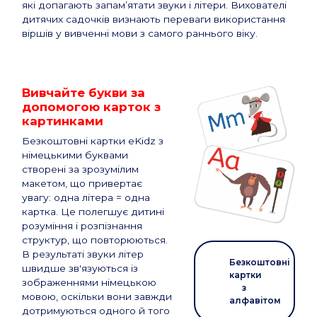
які допагають запам’ятати звуки і літери. Вихователі
дитячих садочків визнають переваги використання
віршів у вивченні мови з самого раннього віку.
Вивчайте букви за
допомогою карток з
картинками
Безкоштовні картки eKidz з
німецькими буквами
створені за зрозумілим
макетом, що привертає
увагу: одна літера = одна
картка. Це полегшує дитині
розуміння і розпізнання
структур, що повторюються.
В результаті звуки літер
Безкоштовні
швидше зв'язуються із
картки
зображеннями німецькою
з
мовою, оскільки вони завжди
алфавітом
дотримуються одного й того