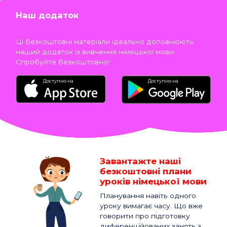
Наш додаток
Ці безкоштовні матеріали ідеально доповнюють
наший додаток із вивчення німецької мови.
Спробуйте безкоштовно!
Доступно на
Доступно на
Завантажте наші
безкоштовні плани
уроків німецької мови
Планування навіть одного
уроку вимагає часу. Що вже
говорити про підготовку
диференційованих занять з