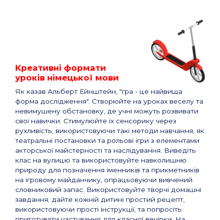
Креативні формати
уроків німецької мови
Як казав Альберт Ейнштейн, "гра - це найвища
форма дослідження". Створюйте на уроках веселу та
невимушену обстановку, де учні можуть розвивати
свої навички. Стимулюйте їх сенсорику через
рухливість, використовуючи такі методи навчання, як
театральні постановки та рольові ігри з елементами
акторської майстерності та наслідування. Виведіть
клас на вулицю та використовуйте навколишню
природу для позначення іменників та прикметників
на ігровому майданчику, опрацьовуючи вивчений
словниковий запас. Використовуйте творчі домашні
завдання; дайте кожній дитині простий рецепт,
використовуючи прості інструкції, та попросіть
приготувати частування для класної вечірки. На