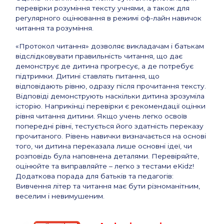
перевірки розуміння тексту учнями, а також для
регулярного оцінювання в режимі оф-лайн навичок
читання та розуміння.
«Протокол читання» дозволяє викладачам і батькам
відслідковувати правильність читання, що дає
демонструє де дитина прогресує, а де потребує
підтримки. Дитині ставлять питання, що
відповідають рівню, одразу після прочитання тексту.
Відповіді демонструють наскільки дитина зрозуміла
історію. Наприкінці перевірки є рекомендації оцінки
рівня читання дитини. Якщо учень легко освоїв
попередні рівні, тестується його здатність переказу
прочитаного. Рівень навички визначається на основі
того, чи дитина переказала лише основні ідеї, чи
розповідь була наповнена деталями. Перевіряйте,
оцінюйте та виправляйте – легко з тестами eKidz!
Додаткова порада для батьків та педагогів:
Вивчення літер та читання має бути різноманітним,
веселим і невимушеним.