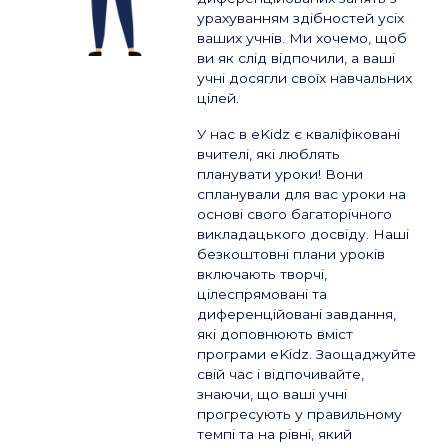
урахуванням здібностей усіх
ваших учнів. Ми хочемо, щоб
ви як слід відпочили, а ваші
учні досягли своїх навчальних
цілей.
У нас в eKidz є кваліфіковані
вчителі, які люблять
планувати уроки! Вони
спланували для вас уроки на
основі свого багаторічного
викладацького досвіду. Наші
безкоштовні плани уроків
включають творчі,
цілеспрямовані та
диференційовані завдання,
які доповнюють вміст
програми eKidz. Заощаджуйте
свій час і відпочивайте,
знаючи, що ваші учні
прогресують у правильному
темпі та на рівні, який