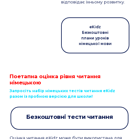
відповідає їхньому розвитку.
eKidz
Безкоштовні
плани уроків
німецької мови
Поетапна оцінка рівня читання
німецькою
Запросіть набір німецьких тестів читання eKidz
разом із пробною версією для школи!
Безкоштовні тести читання
Оцінка читання eKidz може бути використана для