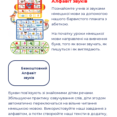
Алфавіт звуків
Познайомте учнів зі звуками
німецької мови за допомогою
нашого барвистого плаката з
абеткою.
На початку уроки німецької
мови направлені на вивчення
букв, того як вони звучать, як
пишуться і як виглядають.
Безкоштовний
Алфавіт
звуків
Букви пов’язують зі знайомими дітям речами.
Збільшуючи практику озвучування слів, діти згодом
автоматично переключаться на вільне читання
німецькою мовою. Використовуйте наші завдання з
алфавітом, а потім створюйте наші тексти в додатку,