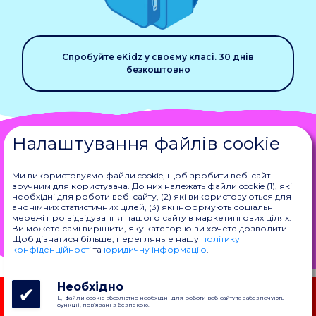
Спробуйте eKidz у своєму класі. 30 днів
безкоштовно
Наш додаток
Налаштування файлів cookie
Ці безкоштовні матеріали ідеально доповнюють
Ми використовуємо файли cookie, щоб зробити веб-сайт
зручним для користувача. До них належать файли cookie (1), які
наший додаток із вивчення німецької мови.
необхідні для роботи веб-сайту, (2) які використовуються для
Спробуйте безкоштовно!
анонімних статистичних цілей, (3) які інформують соціальні
мережі про відвідування нашого сайту в маркетингових цілях.
Ви можете самі вирішити, яку категорію ви хочете дозволити.
Доступно на
Доступно на
Щоб дізнатися більше, перегляньте нашу
політику
конфіденційності
та
юридичну інформацію
.
Необхідно
Продукти
Дослідження
Компанія
Стежте за
Ці файли cookie абсолютно необхідні для роботи веб-сайту та забезпечують
функції, пов’язані з безпекою.
eKidz.AI
Аналітичні
Політика
нами
Для учителів
документи
конфіденційності