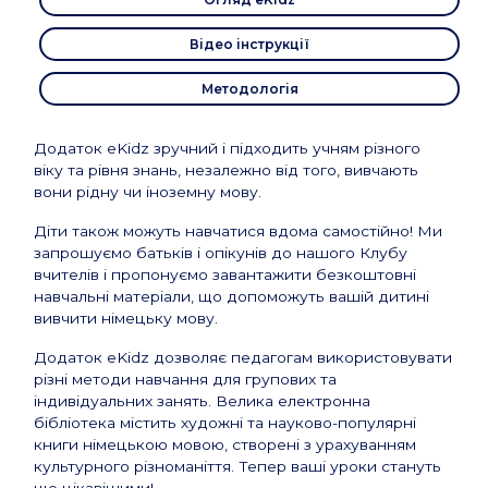
Відео інструкції
Методологія
Додаток eKidz зручний і підходить учням різного
віку та рівня знань, незалежно від того, вивчають
вони рідну чи іноземну мову.
Діти також можуть навчатися вдома самостійно! Ми
запрошуємо батьків і опікунів до нашого Клубу
вчителів і пропонуємо завантажити безкоштовні
навчальні матеріали, що допоможуть вашій дитині
вивчити німецьку мову.
Додаток eKidz дозволяє педагогам використовувати
різні методи навчання для групових та
індивідуальних занять. Велика електронна
бібліотека містить художні та науково-популярні
книги німецькою мовою, створені з урахуванням
культурного різноманіття. Тепер ваші уроки стануть