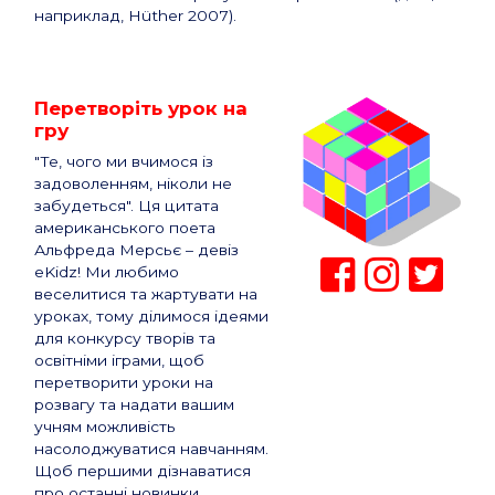
наприклад, Hüther 2007).
Перетворіть урок на
гру
"Те, чого ми вчимося із
задоволенням, ніколи не
забудеться". Ця цитата
американського поета
Альфреда Мерсьє – девіз
eKidz! Ми любимо
веселитися та жартувати на
уроках, тому ділимося ідеями
для конкурсу творів та
освітніми іграми, щоб
перетворити уроки на
розвагу та надати вашим
учням можливість
насолоджуватися навчанням.
Щоб першими дізнаватися
про останні новинки,