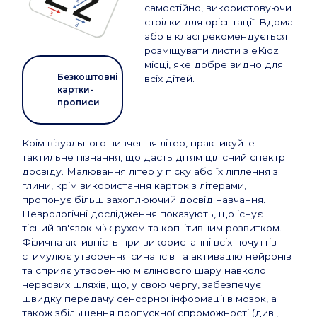
самостійно, використовуючи
стрілки для орієнтації. Вдома
або в класі рекомендується
розміщувати листи з eKidz
місці, яке добре видно для
Безкоштовні
всіх дітей.
картки-
прописи
Крім візуального вивчення літер, практикуйте
тактильне пізнання, що дасть дітям цілісний спектр
досвіду. Малювання літер у піску або їх ліплення з
глини, крім використання карток з літерами,
пропонує більш захоплюючий досвід навчання.
Неврологічні дослідження показують, що існує
тісний зв'язок між рухом та когнітивним розвитком.
Фізична активність при використанні всіх почуттів
стимулює утворення синапсів та активацію нейронів
та сприяє утворенню мієлінового шару навколо
нервових шляхів, що, у свою чергу, забезпечує
швидку передачу сенсорної інформації в мозок, а
також збільшення пропускної спроможності (див.,