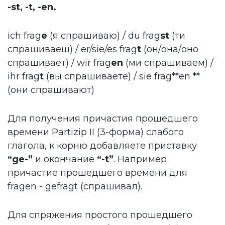
-st, -t, -en.
ich frag
e
(я спрашиваю) / du frag
st
(ти
спрашиваеш) / er/sie/es frag
t
(он/она/оно
спрашивает) / wir frag
en
(ми спрашиваем) /
ihr frag
t
(вы спрашиваете) / sie frag**en **
(они спрашивают)
Для получения причастия прошедшего
времени Partizip II (3-форма) слабого
глагола, к корню добавляете приставку
“ge-”
и окончание
“-t”
. Например
причастие прошедшего времени для
fragen - gefragt (спрашивал).
Для спряжения простого прошедшего