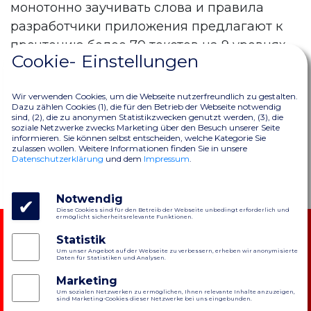
монотонно заучивать слова и правила
разработчики приложения предлагают к
прочтению более 70 текстов на 9 уровнях
Cookie- Einstellungen
сложности.
Wir verwenden Cookies, um die Webseite nutzerfreundlich zu gestalten.
eKidz.eu — развивает навыки чтения,
Dazu zählen Cookies (1), die für den Betrieb der Webseite notwendig
sind, (2), die zu anonymen Statistikzwecken genutzt werden, (3), die
восприятия на слух, увеличения
soziale Netzwerke zwecks Marketing über den Besuch unserer Seite
informieren. Sie können selbst entscheiden, welche Kategorie Sie
словарного запаса и формирует
zulassen wollen. Weitere Informationen finden Sie in unsere
правильное произношение немецкого
Datenschutzerklärung
und dem
Impressum
.
языка.
Notwendig
Diese Cookies sind für den Betreib der Webseite unbedingt erforderlich und
ermöglicht sicherheitsrelevante Funktionen.
Produkte
Forschung
Unternehmen
Folge uns
Statistik
Für
Fachberichte
Datenschutzerklärung
LinkedIn
Bildungsanbieter
Evidenz
AGBs
Twitter
Um unser Angebot auf der Webseite zu verbessern, erheben wir anonymisierte
Für Lehrer
Blog
Impressum
Facebook
Daten für Statistiken und Analysen.
Für Eltern
Häufig gestellte
Instagram
Fragen
Marketing
Webinar
Um sozialen Netzwerken zu ermöglichen, Ihnen relevante Inhalte anzuzeigen,
für alle
sind Marketing-Cookies dieser Netzwerke bei uns eingebunden.
Lehrer*innen