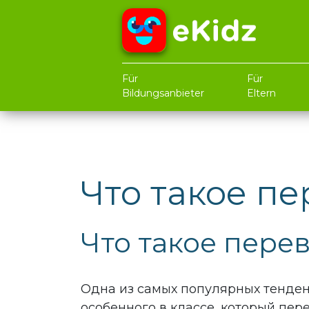
Für
Für
Bildungsanbieter
Eltern
Что такое п
Что такое пере
Одна из самых популярных тенденц
особенного в классе, который пер