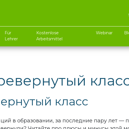
Für
Kostenlose
Webinar
Bl
Lehrer
Arbeitsmittel
еревернутый клас
вернутый класс
ий в образовании, за последние пару лет — п
евернули? Читайте про плюсы и минусы этой м