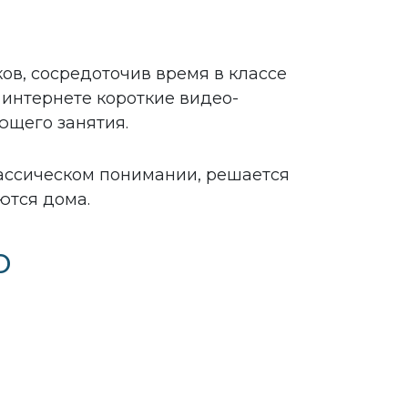
ов, сосредоточив время в классе
 интернете короткие видео-
ющего занятия.
лассическом понимании, решается
ются дома.
о