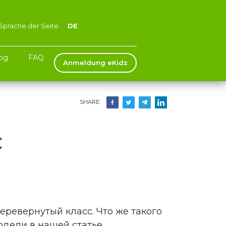
DE
Sprache der Seite
og
FAQ
Anmeldung eKidz
SHARE:
с
еревернутый класс. Что же такого
одели в нашей статье.